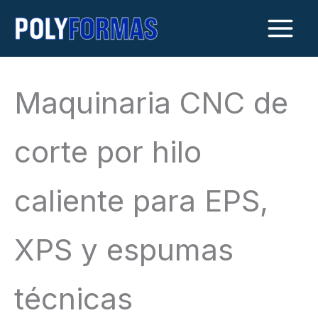
Ir
al
contenido
Maquinaria CNC de
corte por hilo
caliente para EPS,
XPS y espumas
técnicas