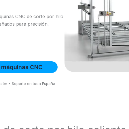
áquinas CNC de corte por hilo
señados para precisión,
 máquinas CNC
ación • Soporte en toda España