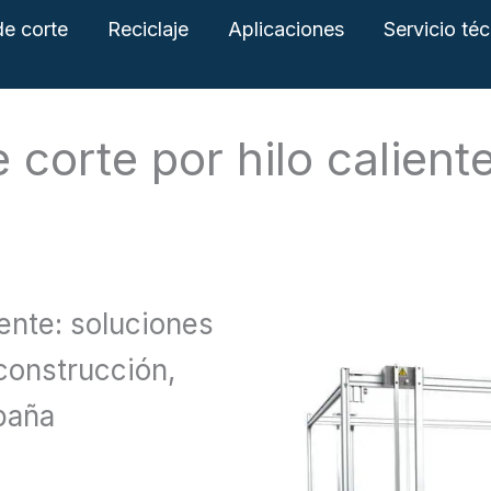
e corte
Reciclaje
Aplicaciones
Servicio té
corte por hilo calient
iente: soluciones
 construcción,
paña