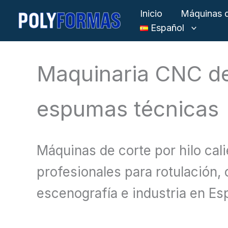
Ir
Inicio
Máquinas d
al
Español
contenido
Maquinaria CNC de 
espumas técnicas
Máquinas de corte por hilo cal
profesionales para rotulación,
escenografía e industria en Es