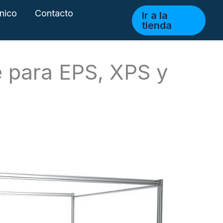
cnico
Contacto
Ir a la
tienda
e para EPS, XPS y