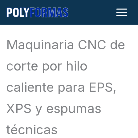
Ir
al
contenido
Maquinaria CNC de
corte por hilo
caliente para EPS,
XPS y espumas
técnicas