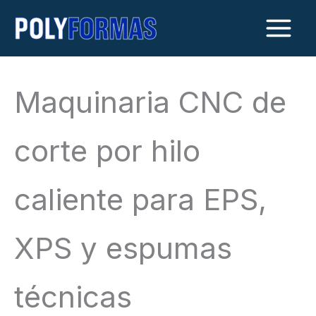
Ir
al
contenido
Maquinaria CNC de
corte por hilo
caliente para EPS,
XPS y espumas
técnicas